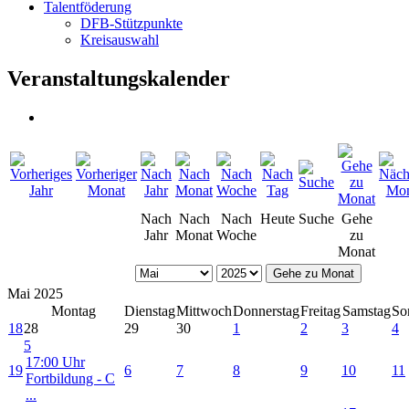
Talentföderung
DFB-Stützpunkte
Kreisauswahl
Veranstaltungskalender
Nach
Nach
Nach
Heute
Suche
Gehe
Jahr
Monat
Woche
zu
Monat
Gehe zu Monat
Mai 2025
Montag
Dienstag
Mittwoch
Donnerstag
Freitag
Samstag
So
18
28
29
30
1
2
3
4
5
17:00 Uhr
19
6
7
8
9
10
11
Fortbildung - C
...