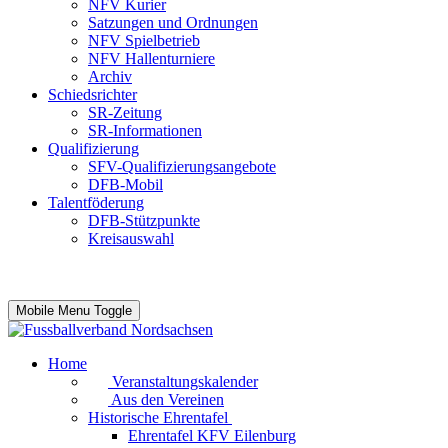
NFV Kurier
Satzungen und Ordnungen
NFV Spielbetrieb
NFV Hallenturniere
Archiv
Schiedsrichter
SR-Zeitung
SR-Informationen
Qualifizierung
SFV-Qualifizierungsangebote
DFB-Mobil
Talentföderung
DFB-Stützpunkte
Kreisauswahl
Mobile Menu Toggle
Home
Veranstaltungskalender
Aus den Vereinen
Historische Ehrentafel
Ehrentafel KFV Eilenburg