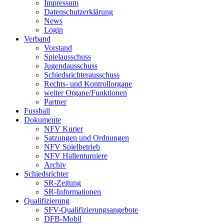
Impressum
Datenschutzerklärung
News
Login
Verband
Vorstand
Spielausschuss
Jugendausschuss
Schiedsrichterausschuss
Rechts- und Kontrollorgane
weiter Organe/Funktionen
Partner
Fussball
Dokumente
NFV Kurier
Satzungen und Ordnungen
NFV Spielbetrieb
NFV Hallenturniere
Archiv
Schiedsrichter
SR-Zeitung
SR-Informationen
Qualifizierung
SFV-Qualifizierungsangebote
DFB-Mobil