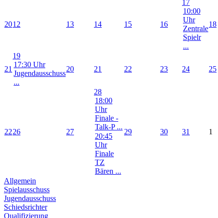
17
10:00
Uhr
20
12
13
14
15
16
18
Zentrale
Spielr
...
19
17:30 Uhr
21
20
21
22
23
24
25
Jugendausschuss
...
28
18:00
Uhr
Finale -
Talk-P ...
22
26
27
29
30
31
1
20:45
Uhr
Finale
TZ
Bären ...
Allgemein
Spielausschuss
Jugendausschuss
Schiedsrichter
Qualifizierung