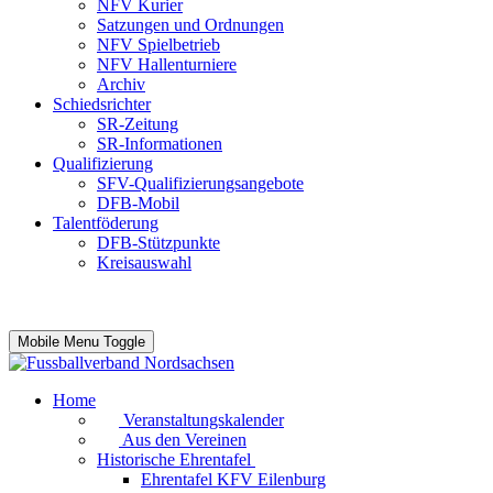
NFV Kurier
Satzungen und Ordnungen
NFV Spielbetrieb
NFV Hallenturniere
Archiv
Schiedsrichter
SR-Zeitung
SR-Informationen
Qualifizierung
SFV-Qualifizierungsangebote
DFB-Mobil
Talentföderung
DFB-Stützpunkte
Kreisauswahl
Mobile Menu Toggle
Home
Veranstaltungskalender
Aus den Vereinen
Historische Ehrentafel
Ehrentafel KFV Eilenburg