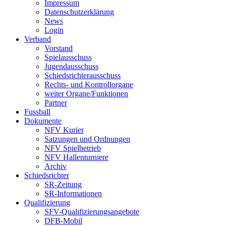
Impressum
Datenschutzerklärung
News
Login
Verband
Vorstand
Spielausschuss
Jugendausschuss
Schiedsrichterausschuss
Rechts- und Kontrollorgane
weiter Organe/Funktionen
Partner
Fussball
Dokumente
NFV Kurier
Satzungen und Ordnungen
NFV Spielbetrieb
NFV Hallenturniere
Archiv
Schiedsrichter
SR-Zeitung
SR-Informationen
Qualifizierung
SFV-Qualifizierungsangebote
DFB-Mobil