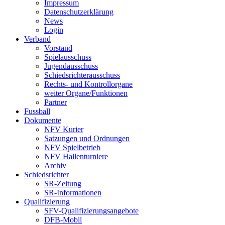
Impressum
Datenschutzerklärung
News
Login
Verband
Vorstand
Spielausschuss
Jugendausschuss
Schiedsrichterausschuss
Rechts- und Kontrollorgane
weiter Organe/Funktionen
Partner
Fussball
Dokumente
NFV Kurier
Satzungen und Ordnungen
NFV Spielbetrieb
NFV Hallenturniere
Archiv
Schiedsrichter
SR-Zeitung
SR-Informationen
Qualifizierung
SFV-Qualifizierungsangebote
DFB-Mobil