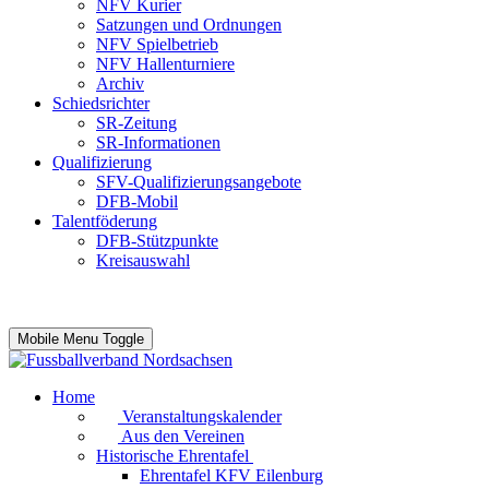
NFV Kurier
Satzungen und Ordnungen
NFV Spielbetrieb
NFV Hallenturniere
Archiv
Schiedsrichter
SR-Zeitung
SR-Informationen
Qualifizierung
SFV-Qualifizierungsangebote
DFB-Mobil
Talentföderung
DFB-Stützpunkte
Kreisauswahl
Mobile Menu Toggle
Home
Veranstaltungskalender
Aus den Vereinen
Historische Ehrentafel
Ehrentafel KFV Eilenburg