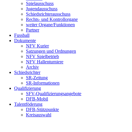
Spielausschuss
Jugendausschuss
Schiedsrichterausschuss
Rechts- und Kontrollorgane
weiter Organe/Funktionen
Partner
Fussball
Dokumente
NFV Kurier
Satzungen und Ordnungen
NFV Spielbetrieb
NFV Hallenturniere
Archiv
Schiedsrichter
SR-Zeitung
SR-Informationen
Qualifizierung
SFV-Qualifizierungsangebote
DFB-Mobil
Talentföderung
DFB-Stützpunkte
Kreisauswahl