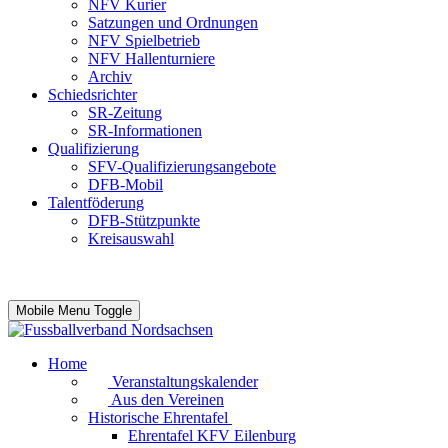
NFV Kurier
Satzungen und Ordnungen
NFV Spielbetrieb
NFV Hallenturniere
Archiv
Schiedsrichter
SR-Zeitung
SR-Informationen
Qualifizierung
SFV-Qualifizierungsangebote
DFB-Mobil
Talentföderung
DFB-Stützpunkte
Kreisauswahl
Mobile Menu Toggle
Home
Veranstaltungskalender
Aus den Vereinen
Historische Ehrentafel
Ehrentafel KFV Eilenburg