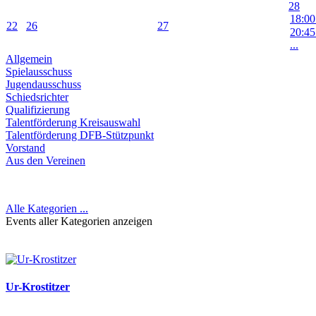
28
18:00 
22
26
27
20:45
...
Allgemein
Spielausschuss
Jugendausschuss
Schiedsrichter
Qualifizierung
Talentförderung Kreisauswahl
Talentförderung DFB-Stützpunkt
Vorstand
Aus den Vereinen
Alle Kategorien ...
Events aller Kategorien anzeigen
Ur-Krostitzer