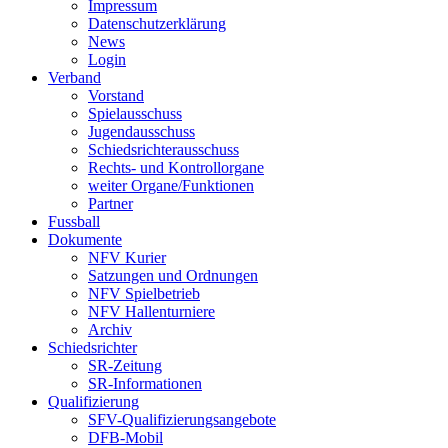
Impressum
Datenschutzerklärung
News
Login
Verband
Vorstand
Spielausschuss
Jugendausschuss
Schiedsrichterausschuss
Rechts- und Kontrollorgane
weiter Organe/Funktionen
Partner
Fussball
Dokumente
NFV Kurier
Satzungen und Ordnungen
NFV Spielbetrieb
NFV Hallenturniere
Archiv
Schiedsrichter
SR-Zeitung
SR-Informationen
Qualifizierung
SFV-Qualifizierungsangebote
DFB-Mobil