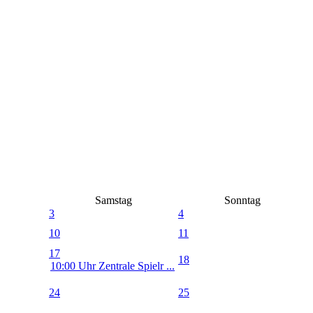
Samstag
Sonntag
3
4
10
11
17
18
10:00 Uhr Zentrale Spielr ...
24
25