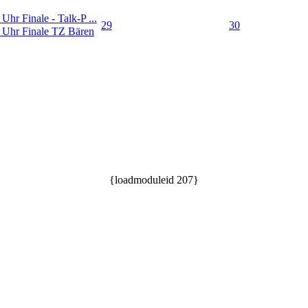
Uhr Finale - Talk-P ...
29
30
 Uhr Finale TZ Bären
{loadmoduleid 207}