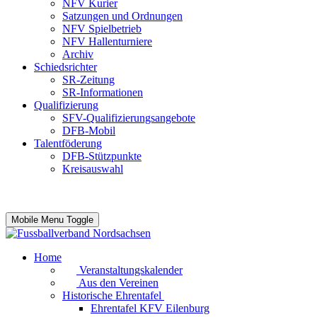
NFV Kurier
Satzungen und Ordnungen
NFV Spielbetrieb
NFV Hallenturniere
Archiv
Schiedsrichter
SR-Zeitung
SR-Informationen
Qualifizierung
SFV-Qualifizierungsangebote
DFB-Mobil
Talentföderung
DFB-Stützpunkte
Kreisauswahl
Mobile Menu Toggle
Home
Veranstaltungskalender
Aus den Vereinen
Historische Ehrentafel
Ehrentafel KFV Eilenburg