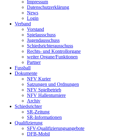
Impressum
Datenschutzerklärung
News
Login
Verband
Vorstand
Spielausschuss
Jugendausschuss
Schiedsrichterausschuss
Rechts- und Kontrollorgane
weiter Organe/Funktionen
Partner
Fussball
Dokumente
NFV Kurier
Satzungen und Ordnungen
NFV Spielbetrieb
NFV Hallenturniere
Archiv
Schiedsrichter
SR-Zeitung
SR-Informationen
Qualifizierung
SFV-Qualifizierungsangebote
DFB-Mobil