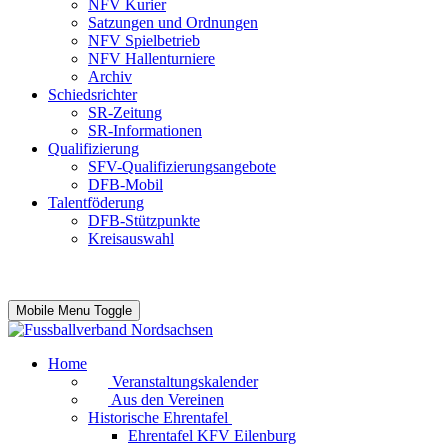
NFV Kurier
Satzungen und Ordnungen
NFV Spielbetrieb
NFV Hallenturniere
Archiv
Schiedsrichter
SR-Zeitung
SR-Informationen
Qualifizierung
SFV-Qualifizierungsangebote
DFB-Mobil
Talentföderung
DFB-Stützpunkte
Kreisauswahl
Mobile Menu Toggle
Home
Veranstaltungskalender
Aus den Vereinen
Historische Ehrentafel
Ehrentafel KFV Eilenburg