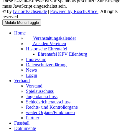
Diese E-Mail-Adresse ist vor Spambots geschützt! Zur Anzeige
muss JavaScript eingeschaltet sein.
© by
fv-nordsachsen.de
|
Powered by RöschOffice
| All rights
reserved
Mobile Menu Toggle
Home
Veranstaltungskalender
Aus den Vereinen
Historische Ehrentafel
Ehrentafel KFV Eilenburg
Impressum
Datenschutzerklärung
News
Login
Verband
Vorstand
Spielausschuss
Jugendausschuss
Schiedsrichterausschuss
Rechts- und Kontrollorgane
weiter Organe/Funktionen
Partner
Fussball
Dokumente