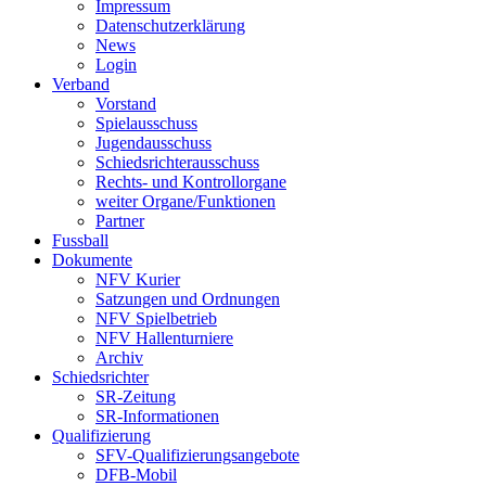
Impressum
Datenschutzerklärung
News
Login
Verband
Vorstand
Spielausschuss
Jugendausschuss
Schiedsrichterausschuss
Rechts- und Kontrollorgane
weiter Organe/Funktionen
Partner
Fussball
Dokumente
NFV Kurier
Satzungen und Ordnungen
NFV Spielbetrieb
NFV Hallenturniere
Archiv
Schiedsrichter
SR-Zeitung
SR-Informationen
Qualifizierung
SFV-Qualifizierungsangebote
DFB-Mobil