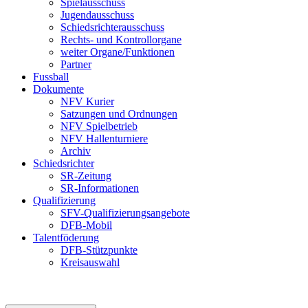
Spielausschuss
Jugendausschuss
Schiedsrichterausschuss
Rechts- und Kontrollorgane
weiter Organe/Funktionen
Partner
Fussball
Dokumente
NFV Kurier
Satzungen und Ordnungen
NFV Spielbetrieb
NFV Hallenturniere
Archiv
Schiedsrichter
SR-Zeitung
SR-Informationen
Qualifizierung
SFV-Qualifizierungsangebote
DFB-Mobil
Talentföderung
DFB-Stützpunkte
Kreisauswahl