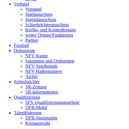
Verband
Vorstand
Spielausschuss
Jugendausschuss
Schiedsrichterausschuss
Rechts- und Kontrollorgane
weiter Organe/Funktionen
Partner
Fussball
Dokumente
NFV Kurier
Satzungen und Ordnungen
NFV Spielbetrieb
NFV Hallenturniere
Archiv
Schiedsrichter
SR-Zeitung
SR-Informationen
Qualifizierung
SFV-Qualifizierungsangebote
DFB-Mobil
Talentföderung
DFB-Stützpunkte
Kreisauswahl