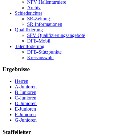
NFV Hallenturniere
Archiv
Schiedsrichter
SR-Zeitung
SR-Informationen
Qualifizierung
SFV-Qualifizierungsangebote
DFB-Mobil
Talentföderung
DFB-Stützpunkte
Kreisauswahl
Ergebnisse
Herren
A-Junioren
B-Junioren
C-Junioren
D-Junioren
E-Junioren
F-Junioren
G-Junioren
Staffelleiter