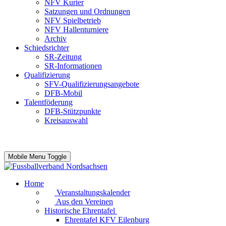
NFV Kurier
Satzungen und Ordnungen
NFV Spielbetrieb
NFV Hallenturniere
Archiv
Schiedsrichter
SR-Zeitung
SR-Informationen
Qualifizierung
SFV-Qualifizierungsangebote
DFB-Mobil
Talentföderung
DFB-Stützpunkte
Kreisauswahl
Mobile Menu Toggle
Home
Veranstaltungskalender
Aus den Vereinen
Historische Ehrentafel
Ehrentafel KFV Eilenburg