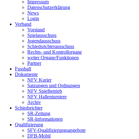
Impressum
Datenschutzerklärung
News
Login
Verband
Vorstand
Spielausschuss
Jugendausschuss
Schiedsrichterausschuss
Rechts- und Kontrollorgane
weiter Organe/Funktionen
Partner
Fussball
Dokumente
NFV Kurier
Satzungen und Ordnungen
NFV Spielbetrieb
NFV Hallenturniere
Archiv
Schiedsrichter
SR-Zeitung
SR-Informationen
Qualifizierung
SFV-Qualifizierungsangebote
DFB-Mobil