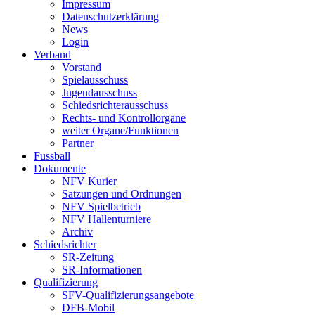
Impressum
Datenschutzerklärung
News
Login
Verband
Vorstand
Spielausschuss
Jugendausschuss
Schiedsrichterausschuss
Rechts- und Kontrollorgane
weiter Organe/Funktionen
Partner
Fussball
Dokumente
NFV Kurier
Satzungen und Ordnungen
NFV Spielbetrieb
NFV Hallenturniere
Archiv
Schiedsrichter
SR-Zeitung
SR-Informationen
Qualifizierung
SFV-Qualifizierungsangebote
DFB-Mobil