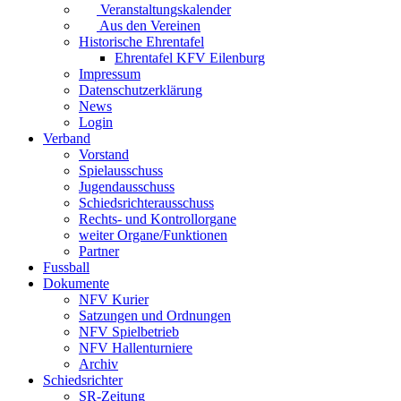
Veranstaltungskalender
Aus den Vereinen
Historische Ehrentafel
Ehrentafel KFV Eilenburg
Impressum
Datenschutzerklärung
News
Login
Verband
Vorstand
Spielausschuss
Jugendausschuss
Schiedsrichterausschuss
Rechts- und Kontrollorgane
weiter Organe/Funktionen
Partner
Fussball
Dokumente
NFV Kurier
Satzungen und Ordnungen
NFV Spielbetrieb
NFV Hallenturniere
Archiv
Schiedsrichter
SR-Zeitung