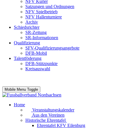
NFV Kurier
Satzungen und Ordnungen
NFV Spielbetrieb
NFV Hallenturniere
Archiv
Schiedsrichter
SR-Zeitung
SR-Informationen
Qualifizierung
SFV-Qualifizierungsangebote
DFB-Mobil
Talentföderung
DFB-Stützpunkte
Kreisauswahl
Mobile Menu Toggle
Home
Veranstaltungskalender
Aus den Vereinen
Historische Ehrentafel
Ehrentafel KFV Eilenburg