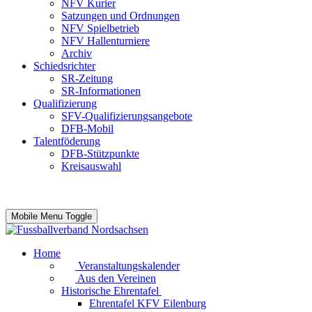
NFV Kurier
Satzungen und Ordnungen
NFV Spielbetrieb
NFV Hallenturniere
Archiv
Schiedsrichter
SR-Zeitung
SR-Informationen
Qualifizierung
SFV-Qualifizierungsangebote
DFB-Mobil
Talentföderung
DFB-Stützpunkte
Kreisauswahl
Mobile Menu Toggle
Home
Veranstaltungskalender
Aus den Vereinen
Historische Ehrentafel
Ehrentafel KFV Eilenburg