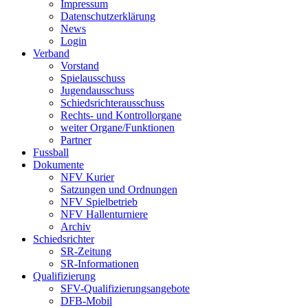
Impressum
Datenschutzerklärung
News
Login
Verband
Vorstand
Spielausschuss
Jugendausschuss
Schiedsrichterausschuss
Rechts- und Kontrollorgane
weiter Organe/Funktionen
Partner
Fussball
Dokumente
NFV Kurier
Satzungen und Ordnungen
NFV Spielbetrieb
NFV Hallenturniere
Archiv
Schiedsrichter
SR-Zeitung
SR-Informationen
Qualifizierung
SFV-Qualifizierungsangebote
DFB-Mobil