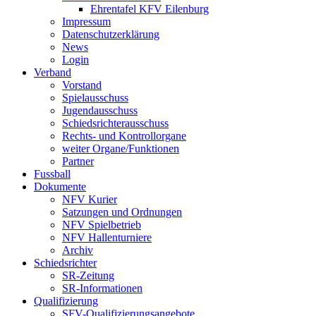
Ehrentafel KFV Eilenburg
Impressum
Datenschutzerklärung
News
Login
Verband
Vorstand
Spielausschuss
Jugendausschuss
Schiedsrichterausschuss
Rechts- und Kontrollorgane
weiter Organe/Funktionen
Partner
Fussball
Dokumente
NFV Kurier
Satzungen und Ordnungen
NFV Spielbetrieb
NFV Hallenturniere
Archiv
Schiedsrichter
SR-Zeitung
SR-Informationen
Qualifizierung
SFV-Qualifizierungsangebote