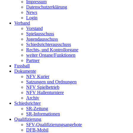
Impressum
Datenschutzerklärung
News
Login
Verband
Vorstand
Spielausschuss
Jugendausschuss
Schiedsrichterausschuss
Rechts- und Kontrollorgane
weiter Organe/Funktionen
Partner
Fussball
Dokumente
NFV Kurier
Satzungen und Ordnungen
NFV Spielbetrieb
NFV Hallenturniere
Archiv
Schiedsrichter
SR-Zeitung
SR-Informationen
Qualifizierung
SFV-Qualifizierungsangebote
DFB-Mobil