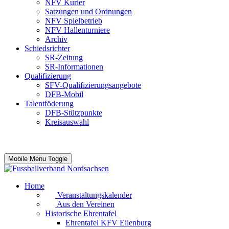
NFV Kurier
Satzungen und Ordnungen
NFV Spielbetrieb
NFV Hallenturniere
Archiv
Schiedsrichter
SR-Zeitung
SR-Informationen
Qualifizierung
SFV-Qualifizierungsangebote
DFB-Mobil
Talentföderung
DFB-Stützpunkte
Kreisauswahl
Mobile Menu Toggle
Home
Veranstaltungskalender
Aus den Vereinen
Historische Ehrentafel
Ehrentafel KFV Eilenburg