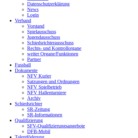
Datenschutzerklärung
News
Login
Verband
Vorstand
Spielausschuss
Jugendausschuss
Schiedsrichterausschuss
Rechts- und Kontrollorgane
weiter Organe/Funktionen
Partner
Fussball
Dokumente
NFV Kurier
Satzungen und Ordnungen
NFV Spielbetrieb
NFV Hallenturniere
Archiv
Schiedsrichter
SR-Zeitung
SR-Informationen
Qualifizierung
SFV-Qualifizierungsangebote
DFB-Mobil
Talentföderung